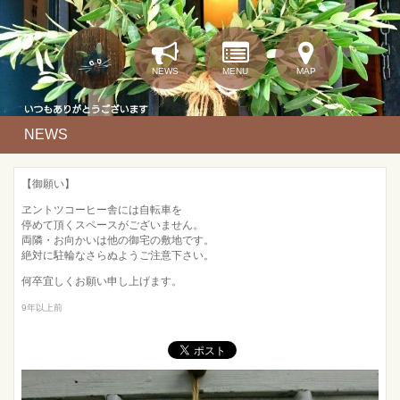
NEWS
MENU
MAP
NEWS
【御願い】
ヱントツコーヒー舎には自転車を
停めて頂くスペースがございません。
両隣・お向かいは他の御宅の敷地です。
絶対に駐輪なさらぬようご注意下さい。
何卒宜しくお願い申し上げます。
9年以上前