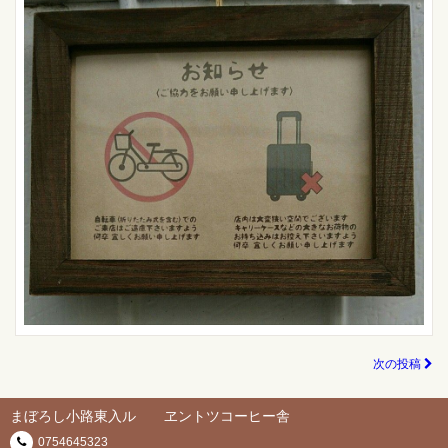
次の投稿
まぼろし小路東入ル ヱントツコーヒー舎
0754645323